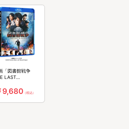
画「図書館戦争
E LAST
ISSION」／プレミ
9,680
ムBOX(5枚組)
（税込）