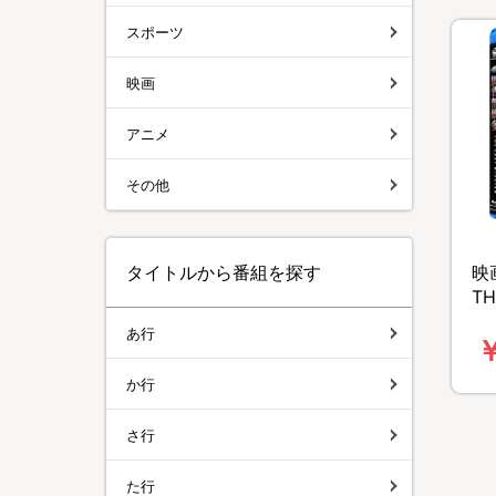
スポーツ
映画
アニメ
その他
映
タイトルから番組を探す
TH
M
あ行
￥
ア
か行
さ行
た行