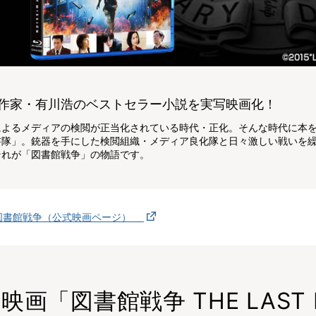
作家・有川浩のベストセラー小説を実写映画化！
によるメディアの検閲が正当化されている時代・正化。そんな時代に本
書隊」。銃器を手にした検閲組織・メディア良化隊と日々激しい戦いを
それが「図書館戦争」の物語です。
図書館戦争（公式映画ページ）
映画「図書館戦争 THE LAST 