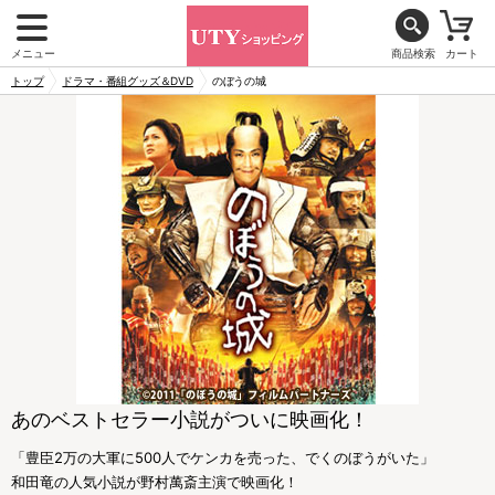
メニュー
商品検索
カート
トップ
ドラマ・番組グッズ＆DVD
のぼうの城
あのベストセラー小説がついに映画化！
「豊臣2万の大軍に500人でケンカを売った、でくのぼうがいた」
和田竜の人気小説が野村萬斎主演で映画化！