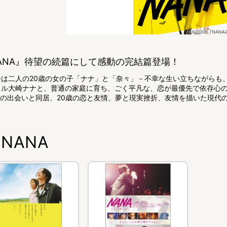
ANA』待望の続篇にして感動の完結篇登場！
公は二人の20歳の女の子「ナナ」と「奈々」－不幸な生い立ちながらも
カル大崎ナナと、普通の家庭に育ち、ごく平凡な、恋が最優先で依存心
Aの出会いと同居、20歳の恋と友情、夢と現実挫折、友情を描いた現代のH
NANA