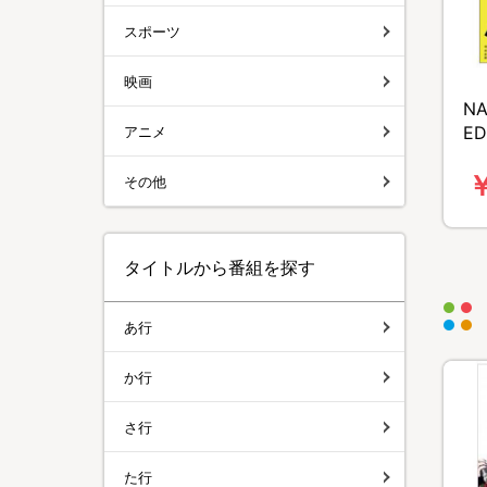
スポーツ
映画
NA
ED
アニメ
￥
その他
タイトルから番組を探す
あ行
か行
さ行
た行