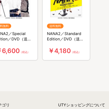
料無料
送料無料
NA2／Special
NANA2／Standard
ition／DVD（送料
Edition／DVD（送料
料）
無料）
6,600
￥4,180
（税込）
（税込）
テゴリ
UTYショッピングについて