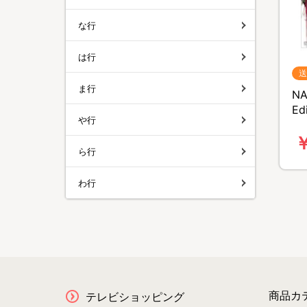
な行
は行
送
ま行
NA
Ed
や行
無
￥
ら行
わ行
商品カ
テレビショッピング