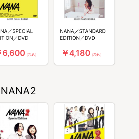
NA／SPECIAL
NANA／STANDARD
ITION／DVD
EDITION／DVD
6,600
￥4,180
（税込）
（税込）
NANA2