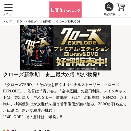
メニュー
商品検索
カート
トップ
ドラマ・番組グッズ＆DVD
クローズEXPLODE
クローズ新学期、史上最大の乱戦が勃発!!
『クローズZERO』のその後を描くオリジナルストーリー『クローズ
EXPLODE』。監督は『青い春』『空中庭園』の豊田利晃。メインキャス
トは、東出昌大、早乙女太一、勝地涼、ELLY、岩田剛典、KENZO、永山
絢斗、柳楽優弥ほか次世代を担う若手俳優が揃い踏み。ZEROが打ち立て
た伝説に、新たな鴉達が挑む！
“EXPLODE”…その意味は「爆発」!!