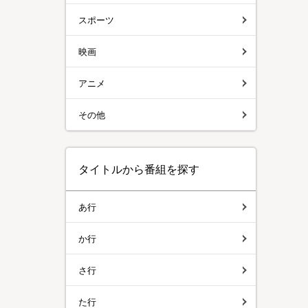
スポーツ
映画
アニメ
その他
タイトルから番組を探す
あ行
か行
さ行
た行