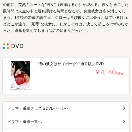
の前に、突然キュートな“彼女”（綾瀬はるか）が現れる。彼女と過ごした
数時間は人生の中で最も輝ける時間となるが、突然彼女は姿を消してし
まう。1年後の21歳の誕生日、ジローは再び彼女に出会う。似ているけれ
どどこか違う、“完璧”な彼女に。しかしそれは、決して起こるはずのなか
った、運命を変えてしまう“恋”の始まりだった－。
DVD
僕の彼女はサイボーグ／通常版／DVD
￥4,180
（税込）
ドラマ・番組グッズ＆DVDページへ
ドラマ・番組一覧へ