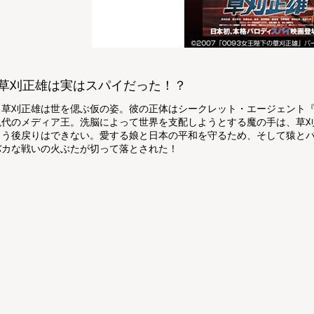
草刈正雄は実はスパイだった！？
草刈正雄は世を偲ぶ仮の姿。彼の正体はシークレット・エージェント『0
現代のメディア王。洗脳によって世界を支配しようとする魔の手は、草
もう後戻りはできない。愛する娘と日本の平和を守るため、そして猿と
バカな戦いの火ぶたが切って落とされた！