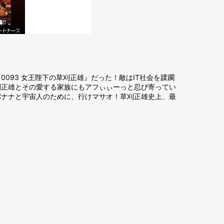
093 女王陛下の草刈正雄』だった！敵はIT社会を蹂躙
刈正雄とその愛する家族にもアフぃぃーっと忍び寄ってい
バナナと宇宙人のために、行けマサオ！草刈正雄史上、最