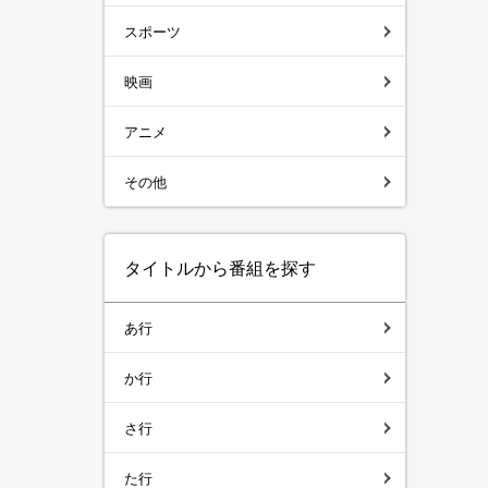
スポーツ
映画
アニメ
その他
タイトルから番組を探す
あ行
か行
さ行
た行