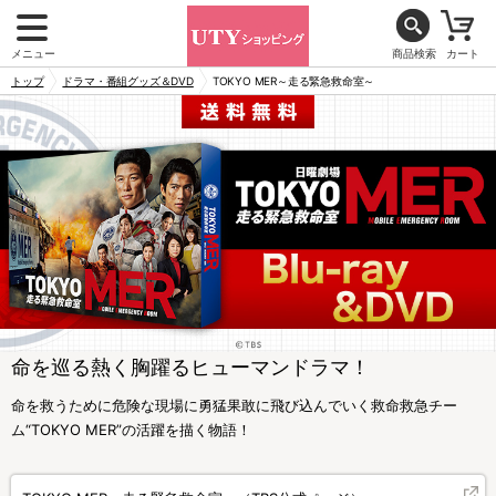
メニュー
商品検索
カート
トップ
ドラマ・番組グッズ＆DVD
TOKYO MER～走る緊急救命室～
命を巡る熱く胸躍るヒューマンドラマ！
命を救うために危険な現場に勇猛果敢に飛び込んでいく救命救急チー
ム“TOKYO MER”の活躍を描く物語！