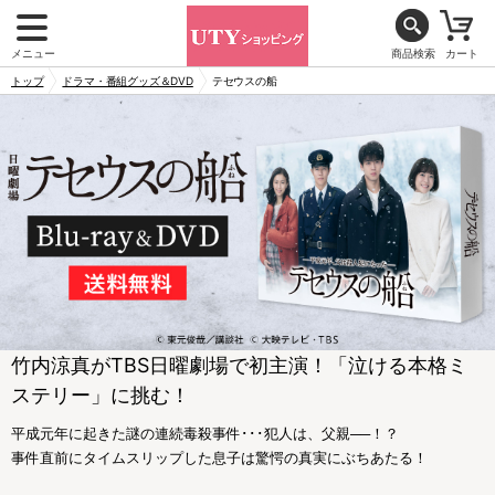
メニュー
商品検索
カート
トップ
ドラマ・番組グッズ＆DVD
テセウスの船
竹内涼真がTBS日曜劇場で初主演！「泣ける本格ミ
ステリー」に挑む！
平成元年に起きた謎の連続毒殺事件･･･犯人は、父親──！？
事件直前にタイムスリップした息子は驚愕の真実にぶちあたる！