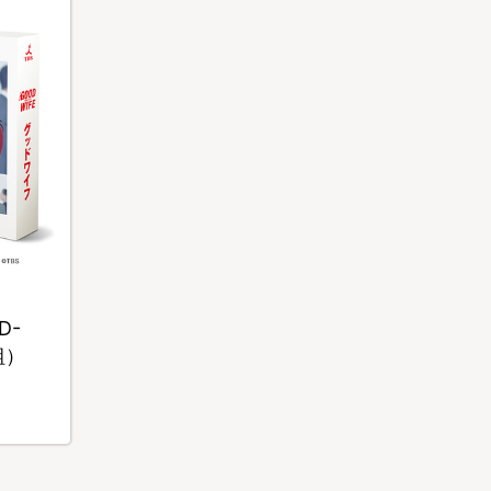
D-
組）