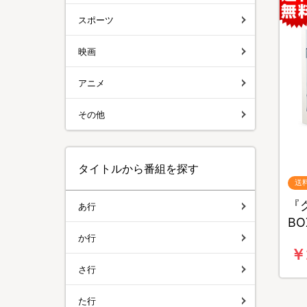
スポーツ
映画
アニメ
その他
タイトルから番組を探す
送
『グ
あ行
B
か行
￥
さ行
た行