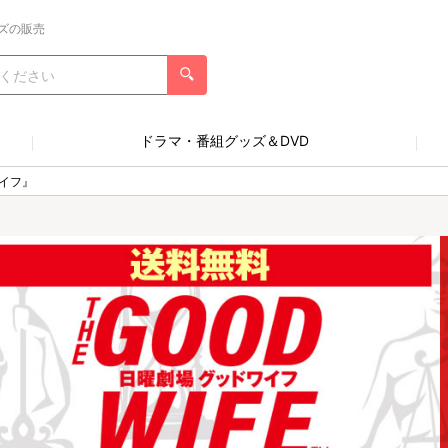
ズの販売
ドラマ・番組グッズ＆DVD
イフ』