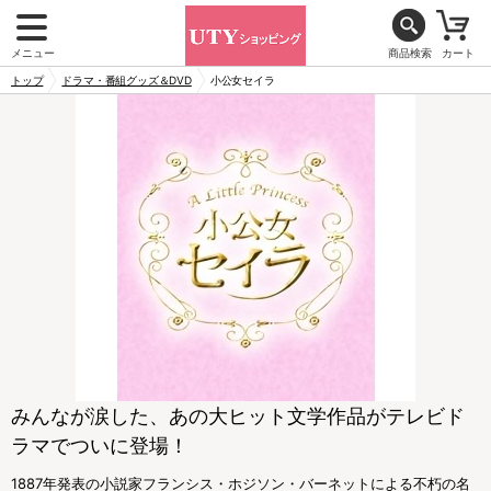
メニュー
商品検索
カート
トップ
ドラマ・番組グッズ＆DVD
小公女セイラ
みんなが涙した、あの大ヒット文学作品がテレビド
ラマでついに登場！
1887年発表の小説家フランシス・ホジソン・バーネットによる不朽の名