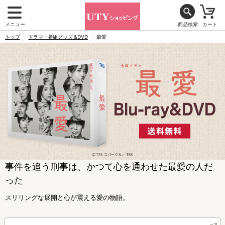
メニュー
商品検索
カート
トップ
ドラマ・番組グッズ＆DVD
最愛
事件を追う刑事は、かつて心を通わせた最愛の人だ
った
スリリングな展開と心が震える愛の物語。