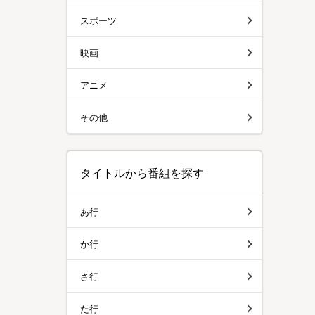
スポーツ
映画
アニメ
その他
タイトルから番組を探す
あ行
か行
さ行
た行