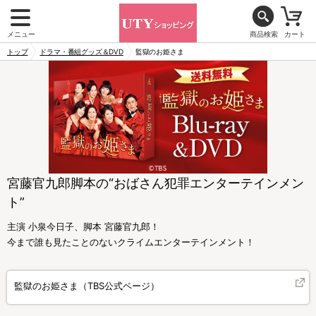
メニュー
商品検索
カート
トップ
ドラマ・番組グッズ＆DVD
監獄のお姫さま
宮藤官九郎脚本の“おばさん犯罪エンターテインメン
ト”
主演 小泉今日子、脚本 宮藤官九郎！
今まで誰も見たことのないクライムエンターテインメント！
監獄のお姫さま（TBS公式ページ）