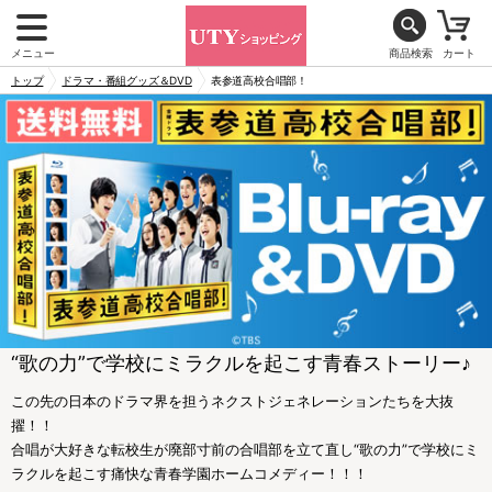
メニュー
商品検索
カート
トップ
ドラマ・番組グッズ＆DVD
表参道高校合唱部！
“歌の力”で学校にミラクルを起こす青春ストーリー♪
この先の日本のドラマ界を担うネクストジェネレーションたちを大抜
擢！！
合唱が大好きな転校生が廃部寸前の合唱部を立て直し“歌の力”で学校にミ
ラクルを起こす痛快な青春学園ホームコメディー！！！