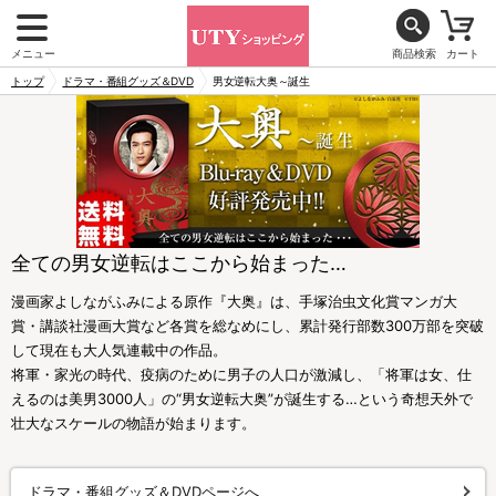
メニュー
商品検索
カート
トップ
ドラマ・番組グッズ＆DVD
男女逆転大奥～誕生
全ての男女逆転はここから始まった…
漫画家よしながふみによる原作『大奥』は、手塚治虫文化賞マンガ大
賞・講談社漫画大賞など各賞を総なめにし、累計発行部数300万部を突破
して現在も大人気連載中の作品。
将軍・家光の時代、疫病のために男子の人口が激減し、「将軍は女、仕
えるのは美男3000人」の“男女逆転大奥”が誕生する…という奇想天外で
壮大なスケールの物語が始まります。
ドラマ・番組グッズ＆DVDページへ