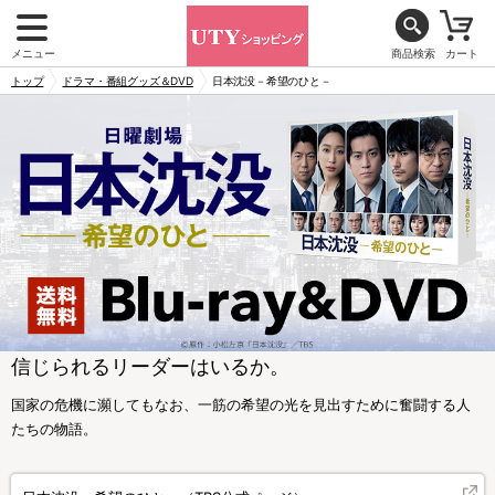
メニュー
商品検索
カート
トップ
ドラマ・番組グッズ＆DVD
日本沈没－希望のひと－
信じられるリーダーはいるか。
国家の危機に瀕してもなお、一筋の希望の光を見出すために奮闘する人
たちの物語。