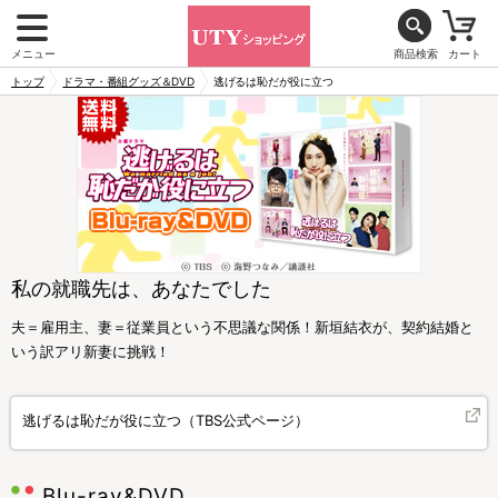
メニュー
商品検索
カート
トップ
ドラマ・番組グッズ＆DVD
逃げるは恥だが役に立つ
私の就職先は、あなたでした
夫＝雇用主、妻＝従業員という不思議な関係！新垣結衣が、契約結婚と
いう訳アリ新妻に挑戦！
逃げるは恥だが役に立つ（TBS公式ページ）
Blu-ray&DVD