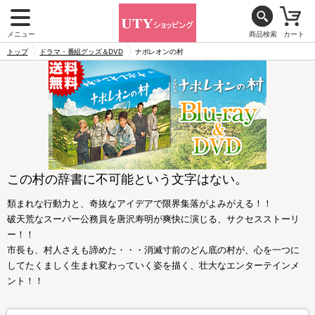
メニュー
商品検索
カート
トップ
ドラマ・番組グッズ＆DVD
ナポレオンの村
この村の辞書に不可能という文字はない。
類まれな行動力と、奇抜なアイデアで限界集落がよみがえる！！
破天荒なスーパー公務員を唐沢寿明が爽快に演じる、サクセスストーリ
ー！！
市長も、村人さえも諦めた・・・消滅寸前のどん底の村が、心を一つに
してたくましく生まれ変わっていく姿を描く、壮大なエンターテインメ
ント！！