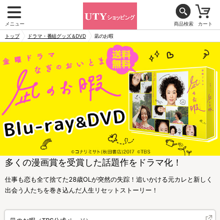
メニュー
商品検索
カート
トップ
ドラマ・番組グッズ＆DVD
凪のお暇
多くの漫画賞を受賞した話題作をドラマ化！
仕事も恋も全て捨てた28歳OLが突然の失踪！追いかける元カレと新しく
出会う人たちを巻き込んだ人生リセットストーリー！