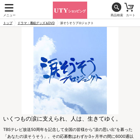
メニュー
商品検索
カート
トップ
ドラマ・番組グッズ＆DVD
涙そうそうプロジェクト
いくつもの涙に支えられ、人は、生きてゆく。
TBSテレビ放送50周年を記念して全国の皆様から“涙の思い出”を募った
「あなたの涙そうそう」。その応募数はわずか3ヶ月半の間に6000通以