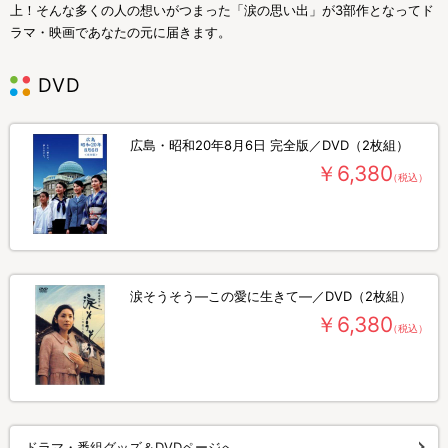
上！そんな多くの人の想いがつまった「涙の思い出」が3部作となってド
ラマ・映画であなたの元に届きます。
DVD
広島・昭和20年8月6日 完全版／DVD（2枚組）
￥6,380
（税込）
涙そうそう―この愛に生きて―／DVD（2枚組）
￥6,380
（税込）
ドラマ・番組グッズ＆DVDページへ