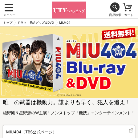
メニュー
商品検索
カート
トップ
ドラマ・番組グッズ＆DVD
MIU404
唯一の武器は機動力。誰よりも早く、犯人を追え！
綾野剛＆星野源のW主演！ノンストップ「機捜」エンターテインメント！
MIU404（TBS公式ページ）