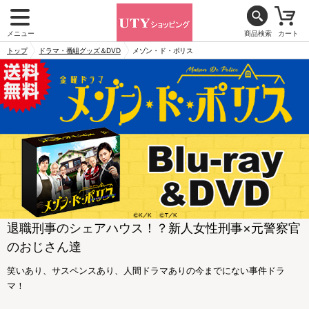
メニュー
商品検索
カート
トップ
ドラマ・番組グッズ＆DVD
メゾン・ド・ポリス
退職刑事のシェアハウス！？新人女性刑事×元警察官
のおじさん達
笑いあり、サスペンスあり、人間ドラマありの今までにない事件ドラ
マ！