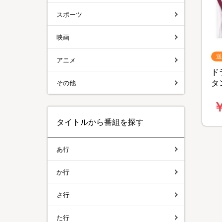
スポーツ
映画
送
アニメ
ド
タ
その他
シ
￥
B
タイトルから番組を探す
あ行
か行
さ行
た行