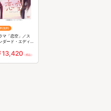
料無料
ラマ「恋空」／ス
ンダード・エディ
ョン／DVD-
13,420
OX（送料無料）
（税込）