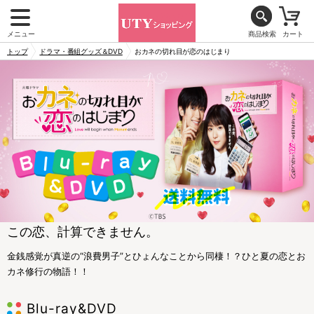
メニュー
商品検索
カート
トップ
ドラマ・番組グッズ＆DVD
おカネの切れ目が恋のはじまり
この恋、計算できません。
金銭感覚が真逆の“浪費男子”とひょんなことから同棲！？ひと夏の恋とお
カネ修行の物語！！
Blu-ray&DVD