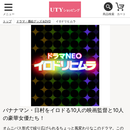
メニュー
商品検索
カート
トップ
ドラマ・番組グッズ＆DVD
イロドリヒムラ
バナナマン・日村をイロドる10人の映画監督と10人
の豪華女優たち！
オムニバス形式で繰り広げられるちょっと風変わりなこのドラマ。この