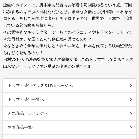
企画のポイントは、脚本家も監督も共演者も毎回変わるという点。毎回
出演するのは主演の日村ただひとり。豪華な女優たちが回毎に日村をイ
ロドる。そしてその出演者たちをイロドるのは、世界で、日本で、活躍
している著名映画監督たち。
その個性的なキャラクターで、数々のバラエティやドラマをイロドって
きた日村が、今度はどんな存在感を見せるのか？
今をときめく豪華女優たちとの夢の共演を、日本を代表する映画監督た
ちはどう魅せるのか？
日村VS10人の映画監督＆10人の豪華女優…このドラマでしか見ることの
出来ない、ドラマファン垂涎の企画が始動する!!
ドラマ・番組グッズ＆DVDページへ
ドラマ・番組一覧へ
人気商品ランキングへ
新着商品一覧へ