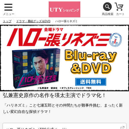
メニュー
商品検索
カート
トップ
ドラマ・番組グッズ＆DVD
ハロー張りネズミ
弘兼憲史原作の名作を瑛太主演でドラマ化！
「ハリネズミ」こと七瀬五郎とその仲間たちが難事件挑む、まったく新
しい変幻自在な探偵ドラマ！