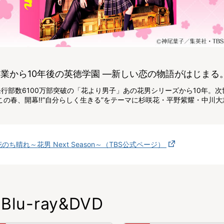
卒業から10年後の英徳学園 ―新しい恋の物語がはじまる
行部数6100万部突破の「花より男子」あの花男シリーズから10年。
この春、開幕!!”自分らしく生きる”をテーマに杉咲花・平野紫耀・中川大
花のち晴れ～花男 Next Season～（TBS公式ページ）
Blu-ray&DVD