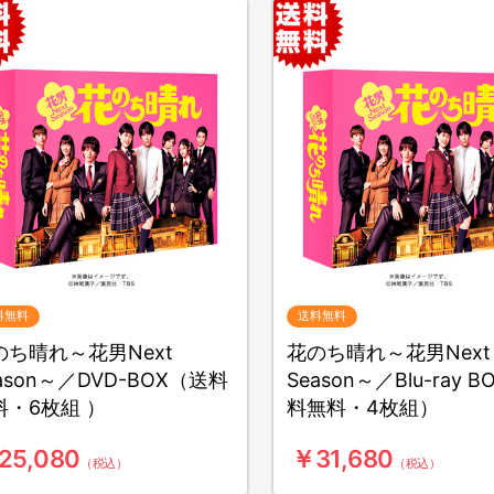
料無料
送料無料
のち晴れ～花男Next
花のち晴れ～花男Next
ason～／DVD-BOX（送料
Season～／Blu-ray 
料・6枚組 ）
料無料・4枚組）
25,080
￥31,680
（税込）
（税込）