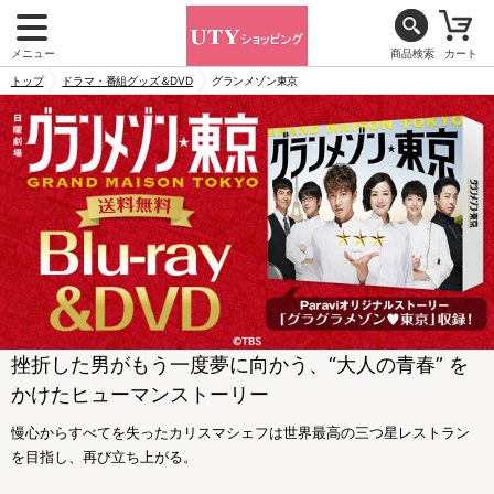
メニュー
商品検索
カート
トップ
ドラマ・番組グッズ＆DVD
グランメゾン東京
挫折した男がもう一度夢に向かう、“大人の青春” を
かけたヒューマンストーリー
慢心からすべてを失ったカリスマシェフは世界最高の三つ星レストラン
を目指し、再び立ち上がる。