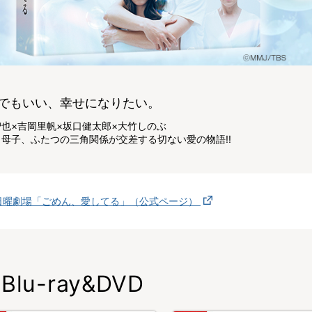
でもいい、幸せになりたい。
也×吉岡里帆×坂口健太郎×大竹しのぶ
母子、ふたつの三角関係が交差する切ない愛の物語!!
日曜劇場「ごめん、愛してる」（公式ページ）
Blu-ray&DVD