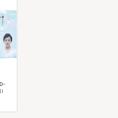
D-
組）