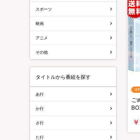
スポーツ
映画
アニメ
その他
タイトルから番組を探す
送
あ行
ごめ
B
か行
￥
さ行
た行