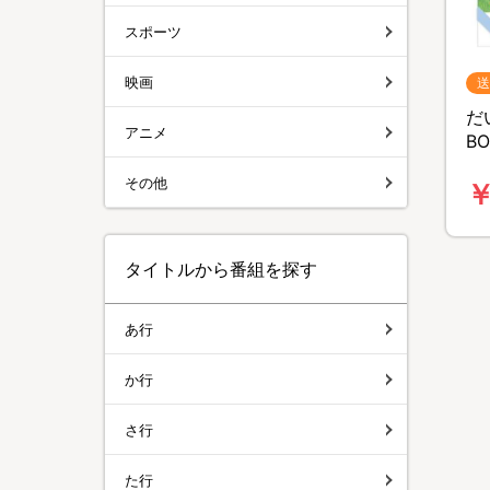
スポーツ
映画
送
だ
アニメ
B
特
その他
￥
料
タイトルから番組を探す
あ行
か行
さ行
た行