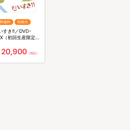
料無料
特典付
いすき!!／DVD-
OX（初回生産限定
典付き・送料無
20,900
）
（税込）