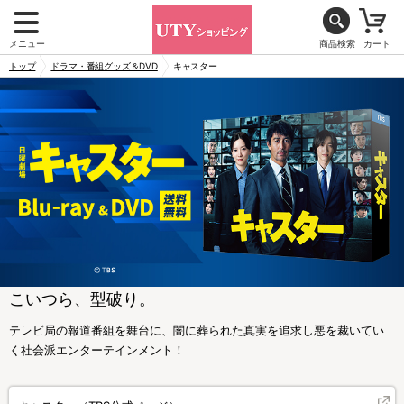
メニュー
商品検索
カート
トップ
ドラマ・番組グッズ＆DVD
キャスター
こいつら、型破り。
テレビ局の報道番組を舞台に、闇に葬られた真実を追求し悪を裁いてい
く社会派エンターテインメント！