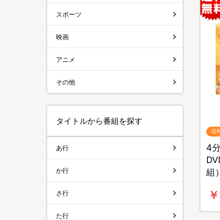
スポーツ
映画
アニメ
その他
タイトルから番組を探す
送
4
あ行
D
か行
組
￥
さ行
た行