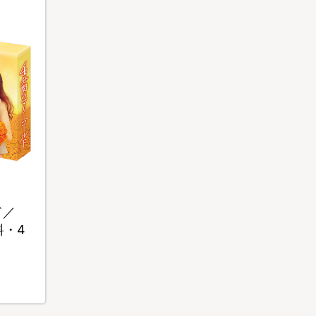
ド／
料・4