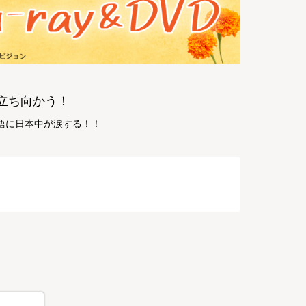
立ち向かう！
物語に日本中が涙する！！