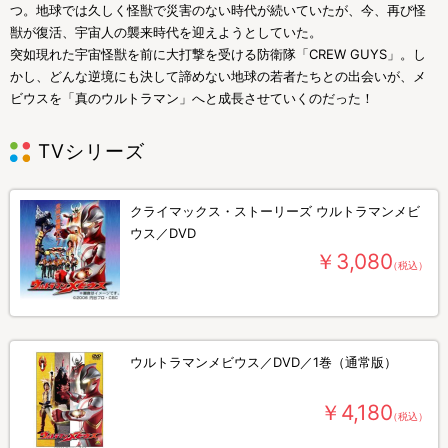
つ。地球では久しく怪獣で災害のない時代が続いていたが、今、再び怪
獣が復活、宇宙人の襲来時代を迎えようとしていた。
突如現れた宇宙怪獣を前に大打撃を受ける防衛隊「CREW GUYS」。し
かし、どんな逆境にも決して諦めない地球の若者たちとの出会いが、メ
ビウスを「真のウルトラマン」へと成長させていくのだった！
TVシリーズ
クライマックス・ストーリーズ ウルトラマンメビ
ウス／DVD
￥3,080
（税込）
ウルトラマンメビウス／DVD／1巻（通常版）
￥4,180
（税込）