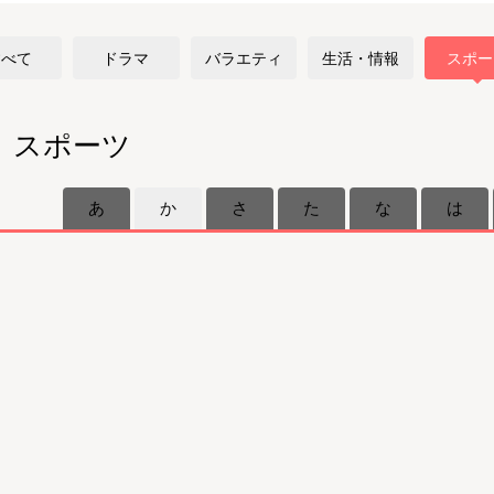
すべて
ドラマ
バラエティ
生活・情報
スポー
スポーツ
あ
か
さ
た
な
は