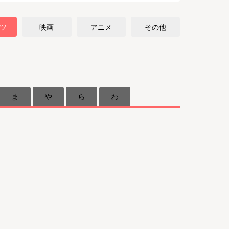
ツ
映画
アニメ
その他
ま
や
ら
わ