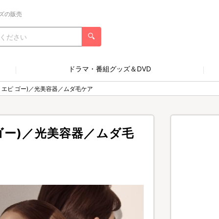
ズの販売
ドラマ・番組グッズ＆DVD
リファ エピ ゴー)／光美容器／ムダ毛ケア
エピ ゴー)／光美容器／ムダ毛