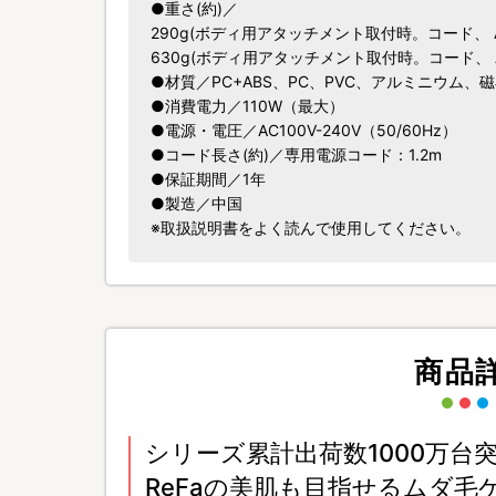
●重さ(約)／
290g(ボディ用アタッチメント取付時。コード、
630g(ボディ用アタッチメント取付時。コード、
●材質／PC+ABS、PC、PVC、アルミニウム
●消費電力／110W（最大）
●電源・電圧／AC100V-240V（50/60Hz）
●コード長さ(約)／専用電源コード：1.2m
●保証期間／1年
●製造／中国
※取扱説明書をよく読んで使用してください。
商品
シリーズ累計出荷数1000万台
ReFaの美肌も目指せるムダ毛