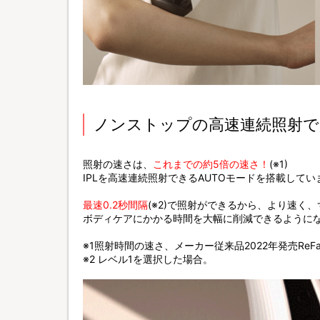
ノンストップの高速連続照射で
照射の速さは、
これまでの約5倍の速さ！
(※1)
IPLを高速連続照射できるAUTOモードを搭載してい
最速0.2秒間隔
(※2)で照射ができるから、より速く
ボディケアにかかる時間を大幅に削減できるように
※1照射時間の速さ、メーカー従来品2022年発売ReFa 
※2 レベル1を選択した場合。