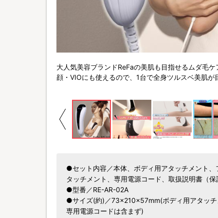
。
大人気美容ブランドReFaの美肌も目指せるムダ毛ケ
サーを搭載。
顔・VIOにも使えるので、1台で全身ツルスベ美肌が
●セット内容／本体、ボディ用アタッチメント、フ
タッチメント、専用電源コード、取扱説明書（保
●型番／RE-AR-02A
●サイズ(約)／73×210×57mm(ボディ用アタ
専用電源コードは含まず)