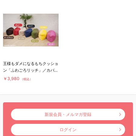
王様もダメになるもちクッショ
ン「ふわごろリッチ」／カバー
（無地タイプ）
￥3,980
（税込）
新規会員・メルマガ登録
ログイン