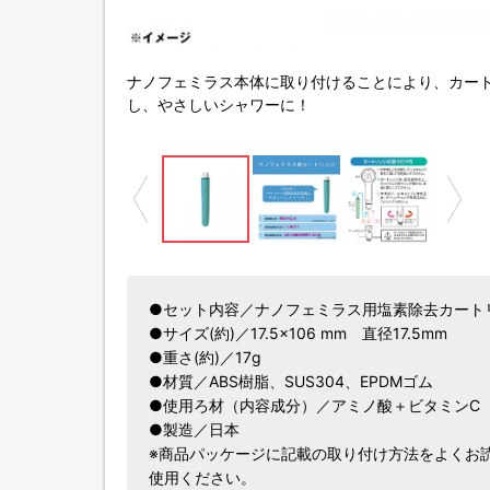
ナノフェミラス本体に取り付けることにより、カー
し、やさしいシャワーに！
●セット内容／ナノフェミラス用塩素除去カート
●サイズ(約)／17.5×106 mm 直径17.5mm
●重さ(約)／17g
●材質／ABS樹脂、SUS304、EPDMゴム
●使用ろ材（内容成分）／アミノ酸＋ビタミンC
●製造／日本
※商品パッケージに記載の取り付け方法をよくお
使用ください。