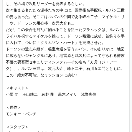
し、その場で次期リーダーを発表するらしい。
次々集まる名だたる泥棒たちの中には、国際指名手配犯・ルパン三世
の姿もあった。そこにはルパンの仲間である峰不二子、マイケル・リ
ーや、ドーソンの用心棒・次元大介も…
だが、この会合を混乱に陥れることを狙ったプラムックは、ルパンを
ライバル視するマイケルを操って、ドーソン暗殺に成功。首飾りを手
に入れて、ついに「クリムゾン・ハート」を完成させた。
ドーソンの遺志を継ぎ、秘宝奪還を誓うルパン。そのありかは、地図
に載らないジャングルにあり、地雷原と武装兵によって守られる難攻
不落の要塞型セキュリティシステム—その名も「方舟（ジ・アー
ク）」。ルパン三世は、次元大介、峰不二子、石川五エ門とともに、
この「絶対不可能」なミッションに挑む！
＜キャスト＞
小栗 旬 玉山鉄二 綾野 剛 黒木メイサ 浅野忠信
＜原作＞
モンキー・パンチ
＜スタッフ＞