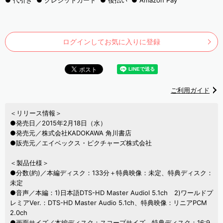
代引き
クレジットカード
後払い
Amazon Pay
ログインしてお気に入りに登録
ご利用ガイド
＜リリース情報＞
●発売日／2015年2月18日（水）
●発売元／株式会社KADOKAWA 角川書店
●販売元／エイベックス・ピクチャーズ株式会社
＜製品仕様＞
●分数(約)／本編ディスク：133分＋特典映像：未定、特典ディスク：
未定
●音声／本編：1)日本語DTS-HD Master Audiol 5.1ch 2)ワールドプ
レミアVer.：DTS-HD Master Audio 5.1ch、特典映像：リニアPCM
2.0ch
●画面サイズ／本編ディスク：スコープサイズ、特典ディスク：16:9