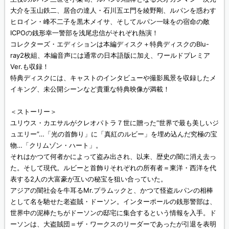
大介を玉山鉄二、居合の達人・石川五エ門を綾野剛、ルパンを惑わす
ヒロイン・峰不二子を黒木メイサ、そしてルパン一味をの宿命の敵
ICPOの銭形幸一警部を浅尾忠信がそれぞれ熱演！
コレクターズ・エディションは本編ディスク＋特典ディスクのBlu-
ray2枚組、本編音声には通常の日本語版に加え、ワールドプレミア
Ver.も収録！
特典ディスクには、キャストのインタビューや撮影風景を収録したメ
イキング、未公開シーンなど貴重な特典映像が満載！
＜ストーリー＞
ユリウス・カエサルがクレオパトラ７世に贈った“世界で最も美しいジ
ュエリー”…「光の首飾り」に「真紅のルビー」を埋め込んだ究極の宝
物…「クリムゾン・ハート」。
それはかつて何者かによって盗み出され、以来、歴史の闇に消え去っ
た。そして現代。ルビーと首飾りそれぞれの所有者＝東洋・西洋を代
表する2人の大富豪が互いの秘宝を狙い合っていた。
アジアの闇社会を牛耳るMr.プラムックと、かつて怪盗ルパンの相棒
として名を馳せた老盗賊・ドーソン。インターポールの銭形警部は、
世界中の泥棒たちがドーソンの邸宅に集合するという情報を入手。ド
ーソンは、大盗賊団＝ザ・ワークスのリーダーであったが引退を表明