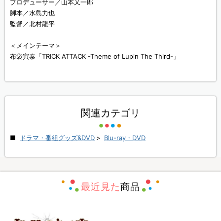
プロデューサー／山本又一郎
脚本／水島力也
監督／北村龍平
＜メインテーマ＞
布袋寅泰「TRICK ATTACK -Theme of Lupin The Third-」
関連カテゴリ
ドラマ・番組グッズ&DVD
>
Blu-ray・DVD
最近見た
商品