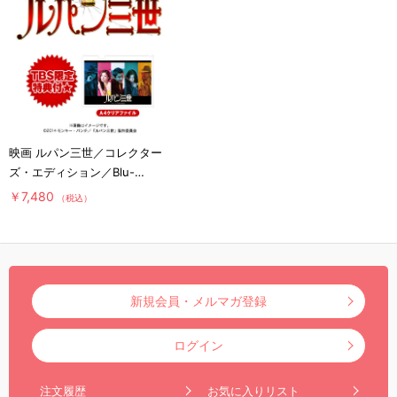
映画 ルパン三世／コレクター
ズ・エディション／Blu-
ray（TBSオリジナル特典付
￥7,480
（税込）
き・2枚組）
新規会員・メルマガ登録
ログイン
注文履歴
お気に入りリスト