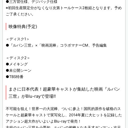
●三方背仕様、デジパック仕様
※初回生産限定分がなくなり次第トールケース2枚組となります。予め
ご了承ください。
映像特典(予定)
＜ディスク1＞
●『ルパン三世』×「映画泥棒」コラボマナーCM、予告編集
＜ディスク2＞
●メイキング
●未公開シーン
●TBS特番
まさに日本代表！超豪華キャストが集結した映画『ルパン
三世』がBlu-rayで登場!!
不可能を狙え！世界一の大泥棒、ついに参上！国民的原作を破格のス
ケールと超豪華キャストで実写化し、2014年夏に大ヒットを記録した
アクション超大作がいよいよBlu-rayで発売！
主役のルパン三世を小栗旬、ルパンの相棒となる天才ガンマン・次元