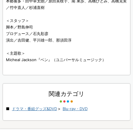
本郷奏多・田中幸太朗／原田美枝子、南 果歩、高橋ひとみ、高橋克実
／竹中直人／杉浦直樹
＜スタッフ＞
脚本／野島伸司
プロデュース／石丸彰彦
演出／吉田健、平川雄一郎、那須田淳
＜主題歌＞
Micheal Jackson『ベン』（ユニバーサルミュージック）
関連カテゴリ
ドラマ・番組グッズ&DVD
>
Blu-ray・DVD