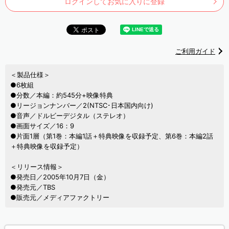
ログインしてお気に入りに登録
ご利用ガイド
＜製品仕様＞
●6枚組
●分数／本編：約545分+映像特典
●リージョンナンバー／2(NTSC･日本国内向け)
●音声／ドルビーデジタル（ステレオ）
●画面サイズ／16：9
●片面1層（第1巻：本編1話＋特典映像を収録予定、第6巻：本編2話
＋特典映像を収録予定）
＜リリース情報＞
●発売日／2005年10月7日（金）
●発売元／TBS
●販売元／メディアファクトリー