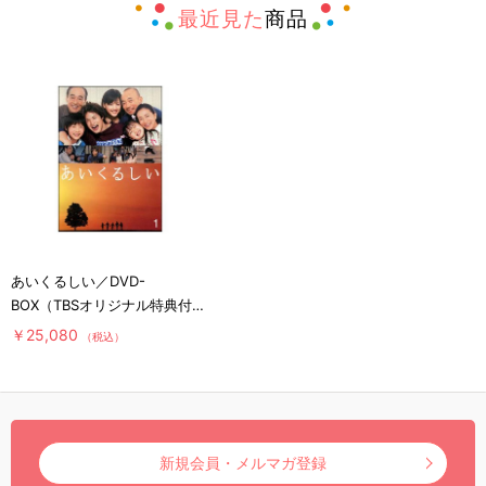
最近見た
商品
あいくるしい／DVD-
BOX（TBSオリジナル特典付き
初回限定版）
￥25,080
（税込）
新規会員・メルマガ登録