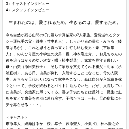
3）キャストインタビュー
4）スタッフインタビュー
生まれたのは、愛されるため。生きるのは、愛するため。
今も自然が残る山間の町に暮らす真柴家の7人家族。愛情溢れるタク
シー運転手の父・徹生（竹中直人）、しっかり者の長女・みちる（綾
瀬はるか）、これと思うと真っ直ぐに打ち込む長男・豪（市原隼
人）、のんびり屋の小学生の次男・幌（神木隆之介）、お兄ちゃんの
後を追うばかりの幼い次女・唄（松本梨菜）、家族を見守る優しい
母・由美（原田美枝子）、そして家族を支えてくれる祖父・明示（杉
浦直樹）。ある日、由美が倒れ、入院することになった。母の入院
中、みちるが母代わりになって家事をこなし、豪は自分が入院費を稼
ぐといって、学校が終わるとバイトに励んでいた。だが、入院してい
た由美が、突然家に帰ってくる。喜ぶ子供たちとは反対に、徹生は血
相を変えて由美を強引に連れ戻す。子供たちは、一転、母の病状に不
安を募らせる・・・。
＜キャスト＞
市原隼人、綾瀬はるか、桜井幸子、萩原聖人、小栗 旬、神木隆之介、