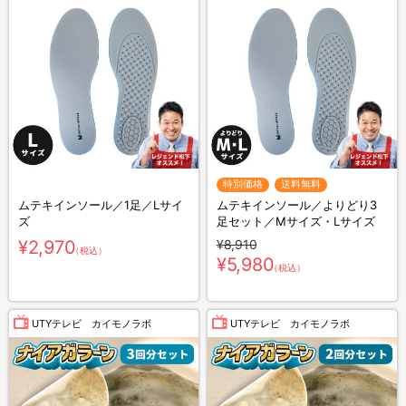
特別価格
送料無料
ムテキインソール／1足／Lサイ
ムテキインソール／よりどり3
ズ
足セット／Mサイズ・Lサイズ
¥2,970
¥8,910
（税込）
¥5,980
（税込）
UTYテレビ カイモノラボ
UTYテレビ カイモノラボ