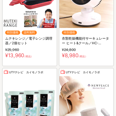
特別価格
送料無料
特別価格
ムテキレンジ／電子レンジ調理
衣類乾燥機能付サーキュレータ
器／2個セット
ー ヒート&クール／HC-
T2494WH
¥25,960
¥24,800
¥13,960
¥8,980
（税込）
（税込）
UTYテレビ カイモノラボ
UTYテレビ カイモノラボ