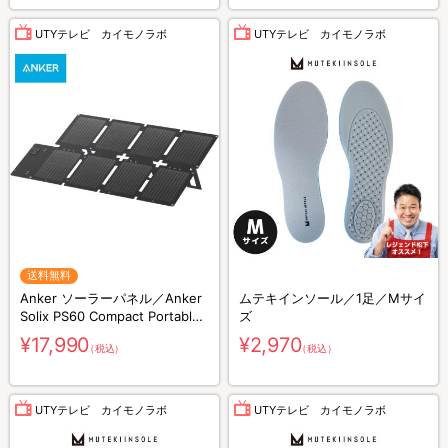
UTYテレビ カイモノラボ
UTYテレビ カイモノラボ
送料無料
Anker ソーラーパネル／Anker
ムテキインソール／1足／Mサイ
Solix PS60 Compact Portable
ズ
Solar Panel／60W／防災グッズ
¥17,990
¥2,970
（税込）
（税込）
／災害対策
UTYテレビ カイモノラボ
UTYテレビ カイモノラボ