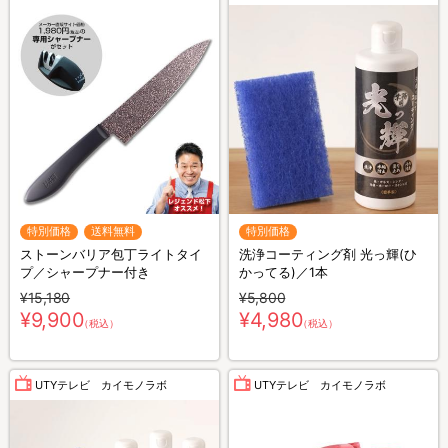
特別価格
送料無料
特別価格
ストーンバリア包丁ライトタイ
洗浄コーティング剤 光っ輝(ひ
プ／シャープナー付き
かってる)／1本
¥15,180
¥5,800
¥9,900
¥4,980
（税込）
（税込）
UTYテレビ カイモノラボ
UTYテレビ カイモノラボ