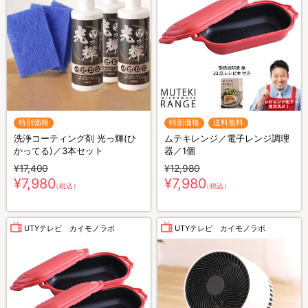
特別価格
特別価格
送料無料
洗浄コーティング剤 光っ輝(ひ
ムテキレンジ／電子レンジ調理
かってる)／3本セット
器／1個
¥17,400
¥12,980
¥7,980
¥7,980
（税込）
（税込）
UTYテレビ カイモノラボ
UTYテレビ カイモノラボ