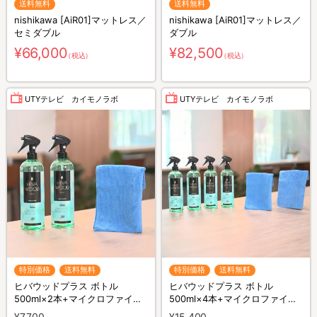
送料無料
送料無料
nishikawa [AiR01]マットレス／
nishikawa [AiR01]マットレス／
セミダブル
ダブル
¥66,000
¥82,500
（税込）
（税込）
UTYテレビ カイモノラボ
UTYテレビ カイモノラボ
特別価格
送料無料
特別価格
送料無料
ヒバウッドプラス ボトル
ヒバウッドプラス ボトル
500ml×2本+マイクロファイバ
500ml×4本+マイクロファイバ
ークロス×1枚／防虫スプレー／
ークロス×2枚／防虫スプレー／
¥7,700
¥15,400