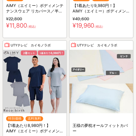
AiMY（エイミー）ボディメンテ
【1着あたり9,980円！】
ナンスウェア リカバース／半袖
AiMY（エイミー）ボディメンテ
半ズボン／上下セット／リカバ
ナンスウェア リカバース／長袖
¥22,800
¥49,600
リーウェア
長ズボン／2着セット／上下セ
¥11,800
¥19,960
（税込）
（税込）
ット／リカバリーウェア
UTYテレビ カイモノラボ
UTYテレビ カイモノラボ
特別価格
送料無料
【1着あたり8,980円！】
王様の夢枕オールフィットカバ
AiMY（エイミー）ボディメンテ
ー