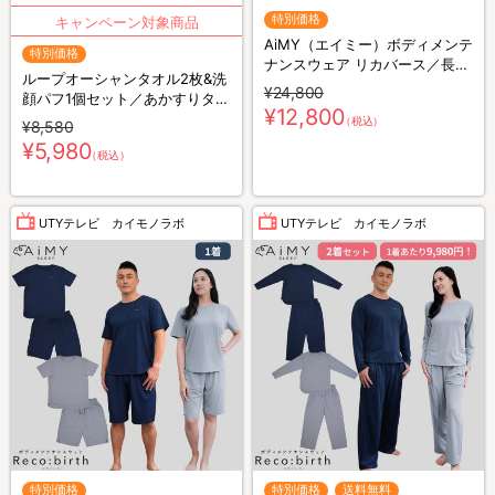
特別価格
AiMY（エイミー）ボディメンテ
特別価格
ナンスウェア リカバース／長袖
ループオーシャンタオル2枚&洗
長ズボン／上下セット／リカバ
¥24,800
顔パフ1個セット／あかすりタオ
リーウェア
¥12,800
ル
（税込）
¥8,580
¥5,980
（税込）
UTYテレビ カイモノラボ
UTYテレビ カイモノラボ
特別価格
特別価格
送料無料