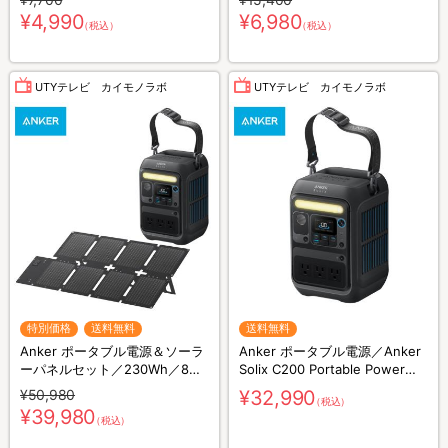
防虫剤／害虫忌避剤
防虫剤／害虫忌避剤
¥4,990
¥6,980
（税込）
（税込）
UTYテレビ カイモノラボ
UTYテレビ カイモノラボ
特別価格
送料無料
送料無料
Anker ポータブル電源＆ソーラ
Anker ポータブル電源／Anker
ーパネルセット／230Wh／8ポ
Solix C200 Portable Power
ート／防災グッズ／災害対策
Station／230Wh／8ポート／防
¥50,980
¥32,990
（税込）
災グッズ／災害対策
¥39,980
（税込）