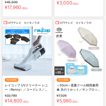
ナンスウェア リカバース／半袖
¥45,600
¥3,000
（税込）
半ズボン／2着セット／上下セ
¥17,960
（税込）
ット／リカバリーウェア
UTYテレビ カイモノラボ
UTYテレビ カイモノラボ
特別価格
特別価格
レイコップ UVクリーナー レニ
＜50cm＞遮夏クール晴雨兼用
ー（Renny）／コードレス／軽
傘 氷のうセット／サンブロック
量／布団クリーナー
ラボ／3段コンパクト
¥22,780
¥7,326
¥14,800
¥5,980
（税込）
（税込）