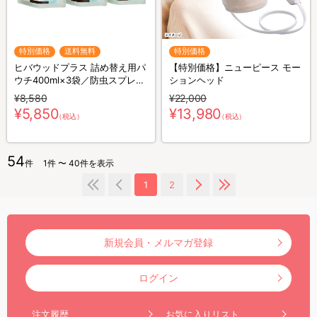
特別価格
送料無料
特別価格
ヒバウッドプラス 詰め替え用パ
【特別価格】ニューピース モー
ウチ400ml×3袋／防虫スプレー
ションヘッド
／防虫剤／害虫忌避剤
¥8,580
¥22,000
¥5,850
¥13,980
（税込）
（税込）
54
件
1件 〜 40件を表示
1
2
新規会員・メルマガ登録
ログイン
注文履歴
お気に入りリスト