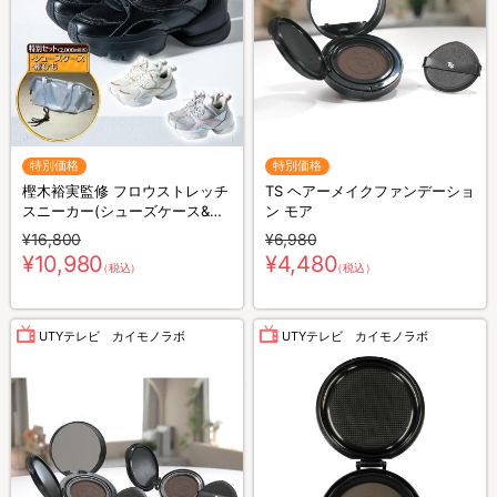
特別価格
特別価格
樫木裕実監修 フロウストレッチ
TS ヘアーメイクファンデーショ
スニーカー(シューズケース&靴
ン モア
ひもセット)
¥16,800
¥6,980
¥10,980
¥4,480
（税込）
（税込）
UTYテレビ カイモノラボ
UTYテレビ カイモノラボ