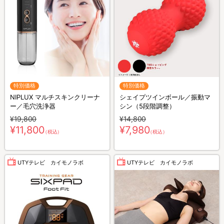
特別価格
特別価格
NIPLUX マルチスキンクリーナ
シェイプツインボール／振動マ
ー／毛穴洗浄器
シン（5段階調整）
¥19,800
¥14,800
¥11,800
¥7,980
（税込）
（税込）
UTYテレビ カイモノラボ
UTYテレビ カイモノラボ