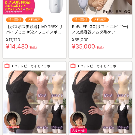
特別価格
送料無料
特別価格
送料無料
【ポスポス美顔器】MYTREX リ
ReFa EPI GO(リファ エピ ゴー)
バイブミニ XS2／フェイスポイ
／光美容器／ムダ毛ケア
ントアタッチメントセット／ハ
¥17,710
¥55,000
ンディガン／美顔器
¥14,480
¥35,000
（税込）
（税込）
UTYテレビ カイモノラボ
UTYテレビ カイモノラボ