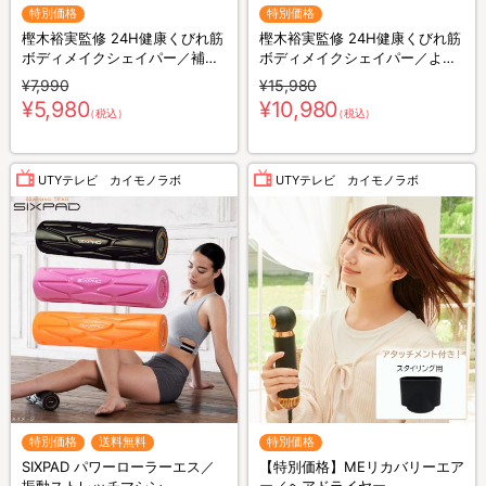
特別価格
特別価格
樫木裕実監修 24H健康くびれ筋
樫木裕実監修 24H健康くびれ筋
ボディメイクシェイパー／補整
ボディメイクシェイパー／より
キャミソール／1枚4役
どり2枚セット／補整キャミソ
¥7,990
¥15,980
ール／1枚4役
¥5,980
¥10,980
（税込）
（税込）
UTYテレビ カイモノラボ
UTYテレビ カイモノラボ
特別価格
送料無料
特別価格
SIXPAD パワーローラーエス／
【特別価格】MEリカバリーエア