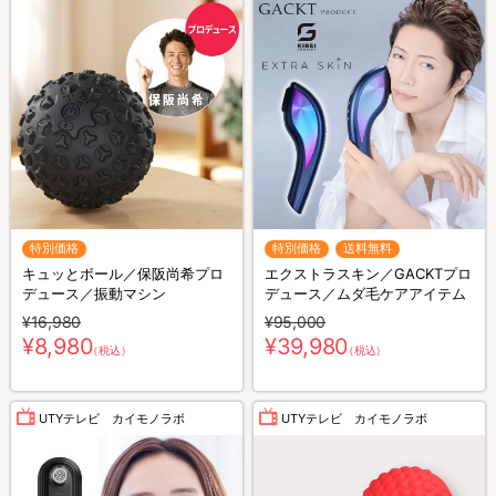
特別価格
特別価格
送料無料
キュッとボール／保阪尚希プロ
エクストラスキン／GACKTプロ
デュース／振動マシン
デュース／ムダ毛ケアアイテム
¥16,980
¥95,000
¥8,980
¥39,980
（税込）
（税込）
UTYテレビ カイモノラボ
UTYテレビ カイモノラボ