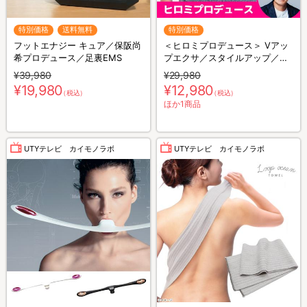
特別価格
送料無料
特別価格
フットエナジー キュア／保阪尚
＜ヒロミプロデュース＞ Vアッ
希プロデュース／足裏EMS
プエクサ／スタイルアップ／お
腹用EMS
¥39,980
¥29,980
¥19,980
¥12,980
（税込）
（税込）
ほか1商品
UTYテレビ カイモノラボ
UTYテレビ カイモノラボ