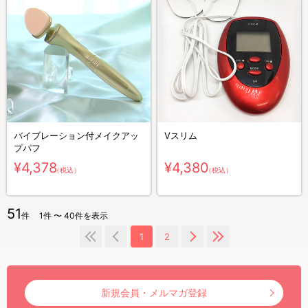
バイブレーション付メイクアッ
Vスリム
プパフ
¥4,378
¥4,380
（税込）
（税込）
51
件
1件 〜 40件を表示
1
2
新規会員・メルマガ登録