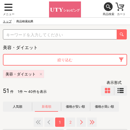
メニュー
商品検索
カート
トップ
商品検索結果
美容・ダイエット
絞り込む
美容・ダイエット
表示形式
51
件
1件 〜 40件を表示
人気順
新着順
価格が安い順
価格が高い順
1
2