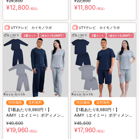
¥24,800
¥22,800
リーウェア
リーウェア
¥12,800
¥11,800
（税込）
（税込）
UTYテレビ カイモノラボ
UTYテレビ カイモノラボ
特別価格
送料無料
特別価格
送料無料
【1着あたり9,980円！】
【1着あたり8,980円！】
AiMY（エイミー）ボディメンテ
AiMY（エイミー）ボディメンテ
ナンスウェア リカバース／長袖
ナンスウェア リカバース／半袖
¥49,600
¥45,600
長ズボン／2着セット／上下セ
半ズボン／2着セット／上下セ
¥19,960
¥17,960
（税込）
（税込）
ット／リカバリーウェア
ット／リカバリーウェア