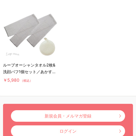
ループオーシャンタオル2枚&
洗顔パフ1個セット／あかすり
タオル
￥5,980
（税込）
新規会員・メルマガ登録
ログイン