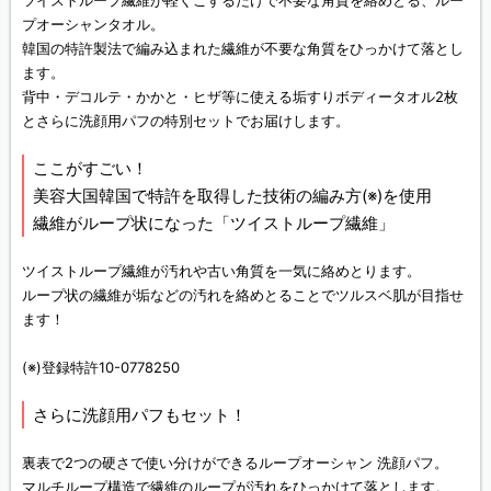
ツイストループ繊維が軽くこするだけで不要な角質を絡めとる、ルー
プオーシャンタオル。
韓国の特許製法で編み込まれた繊維が不要な角質をひっかけて落とし
ます。
背中・デコルテ・かかと・ヒザ等に使える垢すりボディータオル2枚
とさらに洗顔用パフの特別セットでお届けします。
ここがすごい！
美容大国韓国で特許を取得した技術の編み方(※)を使用
繊維がループ状になった「ツイストループ繊維」
ツイストループ繊維が汚れや古い角質を一気に絡めとります。
ループ状の繊維が垢などの汚れを絡めとることでツルスベ肌が目指せ
ます！
(※)登録特許10-0778250
さらに洗顔用パフもセット！
裏表で2つの硬さで使い分けができるループオーシャン 洗顔パフ。
マルチループ構造で繊維のループが汚れをひっかけて落とします。