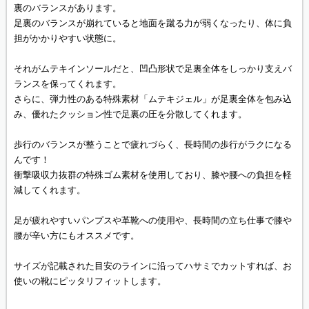
裏のバランスがあります。
足裏のバランスが崩れていると地面を蹴る力が弱くなったり、体に負
担がかかりやすい状態に。
それがムテキインソールだと、凹凸形状で足裏全体をしっかり支えバ
ランスを保ってくれます。
さらに、弾力性のある特殊素材「ムテキジェル」が足裏全体を包み込
み、優れたクッション性で足裏の圧を分散してくれます。
歩行のバランスが整うことで疲れづらく、長時間の歩行がラクになる
んです！
衝撃吸収力抜群の特殊ゴム素材を使用しており、膝や腰への負担を軽
減してくれます。
足が疲れやすいパンプスや革靴への使用や、長時間の立ち仕事で膝や
腰が辛い方にもオススメです。
サイズが記載された目安のラインに沿ってハサミでカットすれば、お
使いの靴にピッタリフィットします。