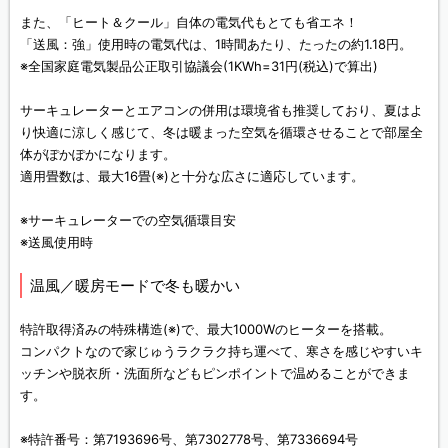
また、「ヒート＆クール」自体の電気代もとても省エネ！
「送風：強」使用時の電気代は、1時間あたり、たったの約1.18円。
※全国家庭電気製品公正取引協議会(1KWh=31円(税込)で算出)
サーキュレーターとエアコンの併用は環境省も推奨しており、夏はよ
り快適に涼しく感じて、冬は暖まった空気を循環させることで部屋全
体がぽかぽかになります。
適用畳数は、最大16畳(※)と十分な広さに適応しています。
※サーキュレーターでの空気循環目安
※送風使用時
温風／暖房モードで冬も暖かい
特許取得済みの特殊構造(※)で、最大1000Wのヒーターを搭載。
コンパクトなので家じゅうラクラク持ち運べて、寒さを感じやすいキ
ッチンや脱衣所・洗面所などもピンポイントで温めることができま
す。
※特許番号：第7193696号、第7302778号、第7336694号