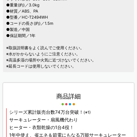
●重量(約)／3.0kg
●材質／ABS、PA
●型番／HC-T2494WH
●コードの長さ(約)／1.5m
●製造／中国
●保証期間／1年
※取扱説明書をよく読んでご使用ください。
※水がかからないようにご注意ください。
※高温多湿の場所や火気に近づけないでください。
※延長コードは使用しないでください。
商品詳細
シリーズ累計販売台数74万台突破！
(※1)
サーキュレーター・扇風機代わり
ヒーター・衣類乾燥の1台4役！
1年中使え、省エネ＆節電にもなる万能サーキュレーター