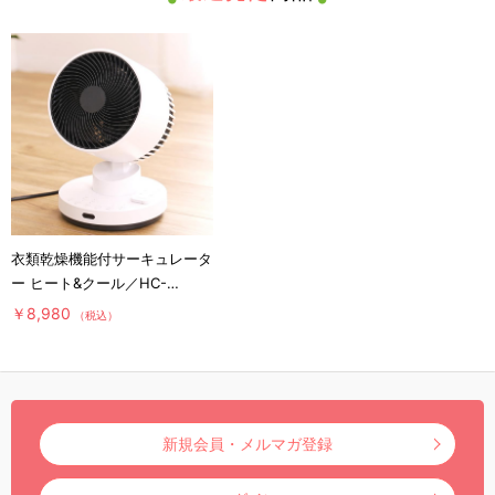
衣類乾燥機能付サーキュレータ
ー ヒート&クール／HC-
T2494WH
￥8,980
（税込）
新規会員・メルマガ登録