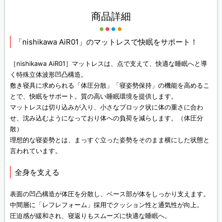
商品詳細
「nishikawa AiR01」のマットレスで快眠をサポート！
［nishikawa AiR01］マットレスは、点で支えて、快適な睡眠へと導
く特殊立体波形凹凸構造。
敷き寝具に求められる「体圧分散」「寝姿勢保持」の機能を高めるこ
とで、快眠をサポート。質の高い睡眠環境を提供します。
マットレスは切り込みが入り、小さなブロック状に体の重さに合わ
せ、沈み込むようになっており体への負荷を減らします。（体圧分
散）
理想的な寝姿勢とは、まっすぐ立った姿勢をそのまま横にした状態と
言われています。
全身を支える
表面の凹凸構造が体圧を分散し、ベース部が体をしっかり支えます。
中間層に「レフレフォーム」採用でクッション性と通気性が向上。
圧迫感が緩和され、寝返りもスムーズに快適な睡眠へ。