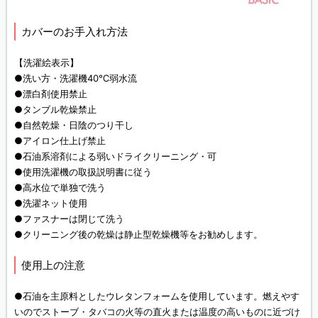
カバーのお手入れ方法
【洗濯絵表示】
●洗い方・洗濯機40℃弱水流
●漂白剤使用禁止
●タンブル乾燥禁止
●自然乾燥・日陰のつり干し
●アイロン仕上げ禁止
●石油系溶剤による弱いドライクリーニング・可
●使用洗濯機の取扱説明書に従う
●高水位で単独で洗う
●洗濯ネット使用
●ファスナーは閉じて洗う
●クリーニング後の乾燥は静止型乾燥機等をお勧めします。
使用上の注意
●石油を主原料としたウレタンフォームを使用しています。燃えやす
いのでストーブ・タバコの火等の直火または温度の高いものに近づけ