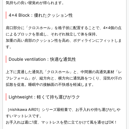
気持ちの良い寝覚めが得られます。
4×4 Block：優れたクッション性
肩口部分に「クロスホール」を格子状に配置することで、4×4個の点
によるブロックを形成し、それぞれ独立して体を保持。
加重の高い肩部のクッション性を高め、ボディラインにフィットしま
す。
Double ventilation：快適な通気性
上下に貫通した通気孔「クロスホール」と、中間層の高通気素材「レ
フレフォーム」が、縦方向と、横方向に通気路をつくり、湿気や汗の
拡散を促進。睡眠中の接触面の不快感を軽減します。
Lightweight：軽くて持ち運びがラク
［nishikawa AiR01］シリーズ最軽量で、お手入れや持ち運びがしや
すいマットレスです。
お手入れは週に1度、マットレスを壁に立てかけて風を通せばOK！