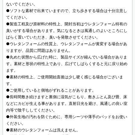
ないでください。
●ソフトな素材で出来ていますので、立ち歩きする場合は十分注意し
てください。
●製造工程及び原材料の特性上、開封当初はウレタンフォーム特有の
臭いがする場合があります。気になるときは風通しのよいところにし
ばらく置いていただき、臭いを発散させてください。
●ウレタンフォームの性質上、ウレタンフォームが黄変する場合があ
りますが、品質に問題はありません。
●丸めた状態から広げた時に、製品サイズが縮んでいる場合がありま
す。素材と形状の特性上であり、広げてしばらくすると元に戻り始め
ます。
●素材の特性上、ご使用開始直後は少し硬く感じる場合がございま
す。
●ご使用していると側地がずれることがあります。
●長時間敷き続けますと裏側に湿気がこもり、敷きふとん及び畳、床
などにカビが生える事があります。直射日光を避け、風通しの良い室
内等で陰干ししてください。
●外装生地の汚れを防ぐために、専用シーツや薄手のパッドをお使い
ください。
●素材のウレタンフォームは洗えません。