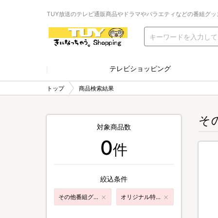
TUY放送のテレビ通販商品やドラマやバラエティなどの番組グッ
テレビショッピング
トップ
商品検索結果
そ
対象商品数
0
件
絞込条件
その他番組グッズ
オリジナル特典付き