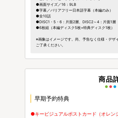
●画面サイズ／16：9LB
●字幕／バリアフリー日本語字幕（本編のみ）
●全10話
●DISC1・5・6：片面2層、DISC2～4：片面1層
●6枚組（本編ディスク5枚+特典ディスク1枚）
※画像はイメージです。尚、予告なく仕様・デザ
ご了承ください。
商品
早期予約特典
●キービジュアルポストカード（オレン