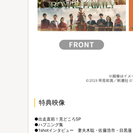
特典映像
●出走直前！見どころSP
●ハプニング集
●1shotインタビュー 妻夫木聡・佐藤浩市・目黒