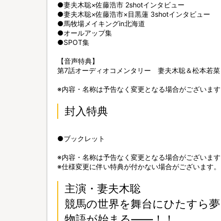
●妻夫木聡×佐藤浩市 2shotインタビュー
●妻夫木聡×佐藤浩市×目黒蓮 3shotインタビュー
●馬牧場メイキングin北海道
●オールアップ集
●SPOT集
【音声特典】
第7話オーディオコメンタリー 妻夫木聡＆松本若菜
※内容・名称は予告なく変更となる場合がございます
封入特典
●ブックレット
※内容・名称は予告なく変更となる場合がございます
※仕様変更に伴い特典が付かない場合がございます。
主演・妻夫木聡
競馬の世界を舞台にひたすら夢
物語が始まる――！！