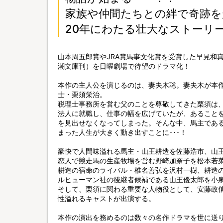
家族や仲間たちとの絆で奇跡を
20年にわたる壮大なストーリ
山本周五郎賞やJRA賞馬事文化賞を受賞した早見和
潮文庫刊）を日曜劇場で待望のドラマ化！
本作の主人公を演じるのは、妻夫木聡。妻夫木が本
士・栗須栄治。
税理士事務所を営む父のことを尊敬してきた栗須は
法人に就職し、仕事の幅を広げていたが、あること
を見出せなくなってしまった。そんな中、馬主であ
まった人生が大きく動き出すことに･･･！
豪快で人間味溢れる馬主・山王耕造を佐藤浩市、山
恋人で競走馬の生産牧場を営む野崎加奈子を松本若
耕造の宿命のライバル・椎名善弘を沢村一樹、耕造
ルヒューマン社の後継者候補である山王優太郎を小
そして、栗須に関わる重要な人物役として、安藤政
性溢れるキャストが出演する。
本作の演出を務めるのは数々の名作ドラマを世に送