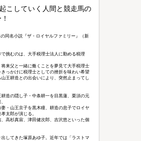
起こしていく人間と競走馬の
ー！
真の同名小説『ザ・ロイヤルファミリー』（新
作で挑むのは、大手税理士法人に勤める税理
、将来父と一緒に働くことを夢見て大手税理士
をきっかけに税理士としての挫折を味わい希望
る山王耕造との出会いにより、突然止まってし
王耕造の隠し子・中条耕一を目黒蓮、栗須の元
菜、
の妻・山王京子を黒木瞳、耕造の息子でロイヤ
泉孝太郎が演じる。
信、高杉真宙、津田健次郎、吉沢悠といった個
り出してきた塚原あゆ子。近年では「ラストマ