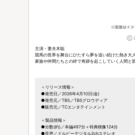
Ⓒ 
主演・妻夫木聡
競馬の世界を舞台にひたすら夢を追い続けた熱き大
家族や仲間たちとの絆で奇跡を起こしていく人間と競
＜リリース情報＞
●発売日／2026年4月10日(金)
●発売元／TBS／TBSグロウディア
●販売元／TCエンタテインメント
＜製品情報＞
●分数(約)／本編497分＋特典映像124分
●音声／ドルビーデジタル2chステレオ