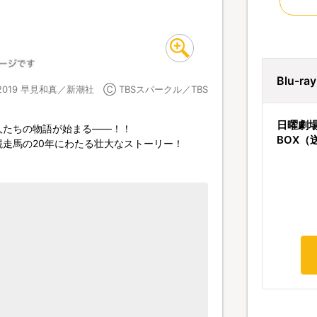
Blu-r
2019 早見和真／新潮社 Ⓒ TBSスパークル／TBS
日曜劇場
人たちの物語が始まる――！！
BOX（
走馬の20年にわたる壮大なストーリー！