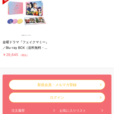
金曜ドラマ『フェイクマミー』
／Blu-ray BOX（送料無料・3
枚組）
￥29,645
（税込）
新規会員・メルマガ登録
ログイン
注文履歴
お気に入りリスト