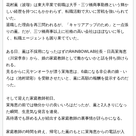
花村薫（波瑠）は東大卒業で前職は大手・三ツ橋商事勤務という輝か
しい経歴を持つにもかかわらず、転職活動で大いに苦戦を強いられて
いた。
退職した理由を再三問われるが、「キャリアアップのため」と一点張
りの薫。だが、三ツ橋商事以上に社格の高い会社はほぼないに等し
く、転職エージェントも困り果てていた。
ある日、薫は不採用になったはずのRAINBOWLAB社長・日高茉海恵
（川栄李奈）から、娘の家庭教師として働かないかと話を持ち掛けら
れる。
見るからに元ヤンオーラが漂う茉海恵は、6歳になる非公表の娘・い
ろは（池村碧彩）を受験させたいと、薫に高額の報酬を提示するのだ
った。
そして迎えた家庭教師初日。
茉海恵の前では物分かりの良いいろはだったが、薫と2人きりになっ
た瞬間、生意気な発言を連発。
高待遇でも辞める人が続出する家庭教師の裏事情が詳らかになる。
家庭教師の時間を終え、帰宅した薫のもとに茉海恵からの電話が入