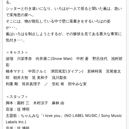
る。
シッターと行き違いになり、いろはが一人で居ると聞いた薫は、急い
で茉海恵の家へ。
そこには、物が散乱している中で壁に落書きをするいろはの姿
が･･･。
薫はいろはを制止しようとするが、その惨状を見てある重大な事実に
気付き･･･。
＜キャスト＞
波瑠 川栄李奈 向井康二(Snow Man) 中村 蒼 野呂佳代 池村碧
彩
橋本マナミ 中田クルミ 津田篤宏(ダイアン) 若林時英 宮尾俊太
郎 朝井大智 筧 美和子 浅川梨奈
利重 剛 筒井真理子 ／ 笠松 将 田中みな実
＜スタッフ＞
脚本：園村 三 木村涼子 麻林 由
音楽：堤 博明
主題歌：ちゃんみな「i love you」(NO LABEL MUSIC / Sony Music
Labels Inc.)
音楽：堤 博明