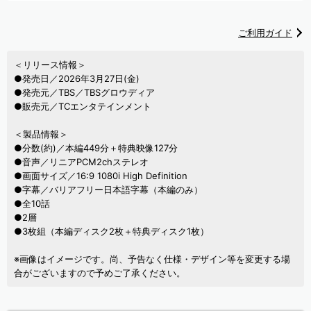
ご利用ガイド
＜リリース情報＞
●発売日／2026年3月27日(金)
●発売元／TBS／TBSグロウディア
●販売元／TCエンタテインメント
＜製品情報＞
●分数(約)／本編449分＋特典映像127分
●音声／リニアPCM2chステレオ
●画面サイズ／16:9 1080i High Definition
●字幕／バリアフリー日本語字幕（本編のみ）
●全10話
●2層
●3枚組（本編ディスク2枚＋特典ディスク1枚）
※画像はイメージです。尚、予告なく仕様・デザイン等を変更する場
合がございますので予めご了承ください。