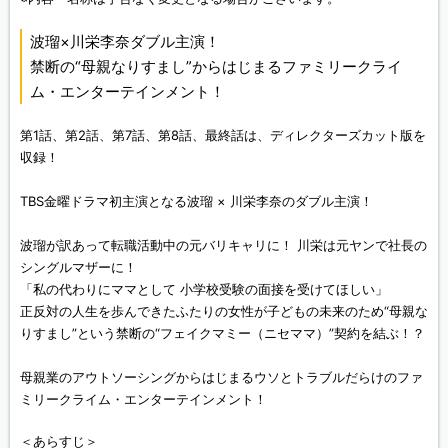
波瑠×川栄李奈ダブル主演！
禁断の“母親なりすまし”からはじまるファミリークライ
ム・エンターテインメント！
第1話、第2話、第7話、第8話、最終話は、ディレクターズカット版を
収録！
TBS金曜ドラマ初主演となる波瑠 × 川栄李奈のダブル主演！
波瑠が訳あって転職活動中の元バリキャリに！ 川栄は元ヤンで社長の
シングルマザーに！
「私の代わりにママとして 小学校受験の面接を受けてほしい」
正反対の人生を歩んできたふたりの女性が子どもの未来のため“母親な
りすまし”という禁断の“フェイクマミー（ニセママ）”契約を結ぶ！？
母親業のアウトソーシングからはじまるウソとトラブルだらけのファ
ミリークライム・エンターテインメント！
＜あらすじ＞