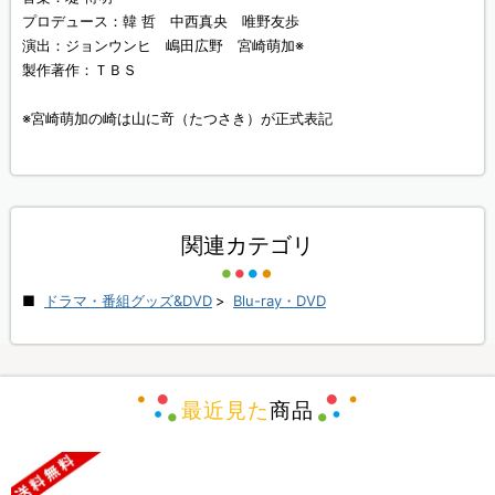
プロデュース：韓 哲 中西真央 唯野友歩
演出：ジョンウンヒ 嶋田広野 宮崎萌加※
製作著作：ＴＢＳ
※宮崎萌加の崎は山に竒（たつさき）が正式表記
関連カテゴリ
ドラマ・番組グッズ&DVD
>
Blu-ray・DVD
最近見た
商品