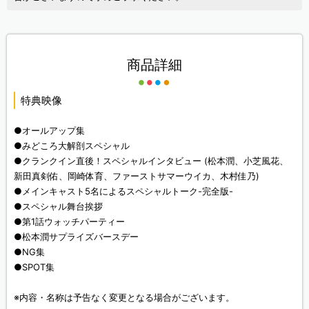
商品詳細
特典映像
●オールアップ集
●みどころ大解剖スペシャル
●クランクイン直後！スペシャルインタビュー (松本潤、小芝風花、
新田真剣佑、岡崎体育、ファーストサマーウイカ、木村佳乃)
●メインキャスト5名によるスペシャルトーク-完全版-
●スペシャル舞台挨拶
●第1話ウォッチパーティー
●松本潤サプライズバースデー
●NG集
●SPOT集
※内容・名称は予告なく変更となる場合がございます。