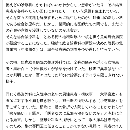
抱えどの診療科にかかればいいかわからない患者がいたり、その結果
患者が各科をたらい回しにされたり･･･という課題も生まれている。
そんな数々の問題を解決するために誕生したのが、19番目の新しい科
である総合診療科だ。しかし、世間的にも医師たちの間でも、まだそ
の存在や意義が浸透していないのが現実だ。
そんな総合診療科を、とある街の地域医療の中核を担う魚虎総合病院
が新設することになった。独断で総合診療科の新設を決めた院長の北
野栄吉（生瀬勝久）は、総合診療医の到着を今や遅しと待っていた。
その頃、魚虎総合病院の整形外科では、全身の痛みを訴える女性患
者・黒岩百々（仲里依紗）が診察を受けていた。検査で異常はないこ
とが判明したが、百々はたった10分の診察にイライラを隠しきれない
様子。
同じく整形外科に入院中の老年の男性患者・横吹順一（六平直政）も
医師に対する不満を撒き散らし、担当医の滝野みずき（小芝風花）を
手こずらせていた。横吹は、足の骨折で入院しているにもかかわらず
「喉が痛い」と騒ぎ、「医者なのに風邪も治せないのか」と滝野に当
たる始末。しかし、整形外科医の滝野にとって、喉の痛みは専門外。
そのため、別の専門医に任せることしかできない滝野は、患者のそん