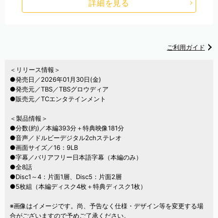
詳細を見る
ご利用ガイド
＜リリース情報＞
●発売日／2026年01月30日(金)
●発売元／TBS／TBSグロウディア
●販売元／TCエンタテインメント
＜製品情報＞
●分数(約)／本編393分＋特典映像181分
●音声／ドルビーデジタル2chステレオ
●画面サイズ／16：9LB
●字幕／バリアフリー日本語字幕（本編のみ）
●全8話
●Disc1～4：片面1層、Disc5：片面2層
●5枚組（本編ディスク4枚＋特典ディスク1枚）
※画像はイメージです。尚、予告なく仕様・デザイン等を変更する場
合がございますので予めご了承ください。