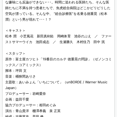
な嫌味にも反論ができない･･･。時間に追われる医師たち、そんな医
師たちに不満を持つ患者たちで、魚虎総合病院はどこかピリピリした
空気が漂っている。そんな中、 “総合診療医”を名乗る徳重晃（松本
潤）という男が現れて･･･！？
＜キャスト＞
松本 潤 小芝風花 新田真剣佑 岡崎体育 池谷のぶえ ／ ファー
ストサマーウイカ 池田成志 ／ 生瀬勝久 木村佳乃 田中 泯
＜スタッフ＞
原作：富士屋カツヒト「19番目のカルテ 徳重晃の問診」（ゼノンコミ
ックス／コアミックス）
脚本：坪田 文
音楽：桶狭間ありさ
主題歌：あいみょん「いちについて」（unBORDE / Warner Music
Japan）
プロデューサー：岩崎愛奈
企画：益田千愛
協力プロデューサー：相羽めぐみ
演出：青山貴洋 棚澤孝義 泉 正英
編成：吉藤芽衣 髙田 脩