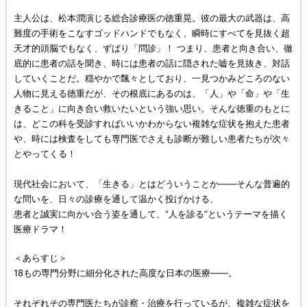
主人公は、松本潤演じる総合診療医の徳重晃。彼の最大の武器は、高
難度の手術をこなすゴッドハンドでもなく、瞬時にすべてを見抜く超
天才的頭脳でもなく、ずばり「問診」！ つまり、患者と向き合い、徹
底的に患者の話を聞き、時には患者の話に隠された嘘を見抜き、対話
していくことだ。穏やかで飄々としており、一見つかみどころのない
人物に見える徳重だが、その根底にあるのは、「人」や「命」や「生
きること」に向き合い救いたいという強い思い。そんな徳重のもとに
は、どこの科を受診すればいいかわからない複雑な症状を抱えた患者
や、時には検査をしても専門医でさえも診断が難しい患者たちが次々
とやってくる！
現代社会において、「生きる」とはどういうことか――そんな普遍的
な問いを、日々の診療を通して温かく投げかける、
患者と誠実に向かい合う姿を通して、“人を診る”というテーマを描く
医療ドラマ！
＜あらすじ＞
18もの専門分野に細分化された高度な日本の医療――。
それぞれその専門医たちが診察・治療を行っているが、複雑な症状を