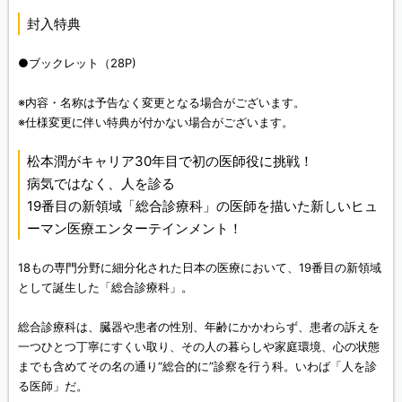
封入特典
●ブックレット（28P)
※内容・名称は予告なく変更となる場合がございます。
※仕様変更に伴い特典が付かない場合がございます。
松本潤がキャリア30年目で初の医師役に挑戦！
病気ではなく、人を診る
19番目の新領域「総合診療科」の医師を描いた新しいヒュ
ーマン医療エンターテインメント！
18もの専門分野に細分化された日本の医療において、19番目の新領域
として誕生した「総合診療科」。
総合診療科は、臓器や患者の性別、年齢にかかわらず、患者の訴えを
一つひとつ丁寧にすくい取り、その人の暮らしや家庭環境、心の状態
までも含めてその名の通り“総合的に”診察を行う科。いわば「人を診
る医師」だ。