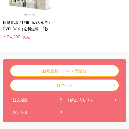
日曜劇場『19番目のカルテ』／
DVD-BOX（送料無料・5枚
組）
￥24,200
（税込）
新規会員・メルマガ登録
ログイン
注文履歴
お気に入りリスト
お知らせ